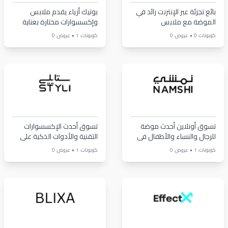
بائع تجزئة عبر الإنترنت رائد في
بوتيك أزياء يقدم ملابس
الموضة مع ملابس
وإكسسوارات مختارة بعناية
وإكسسوارات عصرية
•
•
كوبونات: 0
عروض: 0
كوبونات: 1
عروض: 0
تسوق أونلاين أحدث موضة
تسوق أحدث الإكسسوارات
للرجال والنساء والأطفال في
التقنية والأدوات الذكية على
الشرق الأوسط على نمشي.
ستايلي. اكتشف مجموعة
•
•
كوبونات: 1
عروض: 0
كوبونات: 1
عروض: 0
تشكيلة واسعة من الملابس،
واسعة من الأقلام الرقمية،
الأحذية، الإكسسوارات
ملحقات الأجهزة، أدوات الرسم
ومستحضرات التجميل بأسعار
ومستلزمات التنظيم. مثالي
تنافسية. توصيل سريع
للفنانين، الطلاب والمحترفين.
وموثوق في السعودية،
أسعار تنافسية وشحن موثوق.
الإمارات، الكويت ودول الخليج.
اكتشف العروض والتخفيضات