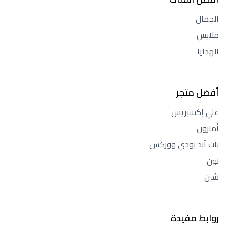
الجمال
ملابس
الهدايا
أفضل متجر
علي إكسبريس
أمازون
باث آند بودي ووركس
نون
شين
روابط مفيدة