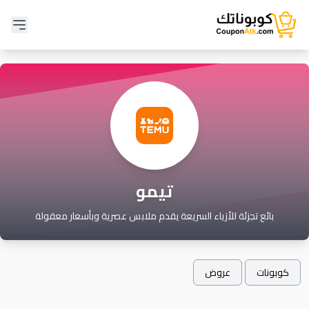
تيمو
بائع تجزئة للأزياء السريعة يقدم ملابس عصرية وبأسعار معقولة
كوبونات
عروض