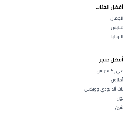
أفضل الفئات
الجمال
ملابس
الهدايا
أفضل متجر
علي إكسبريس
أمازون
باث آند بودي ووركس
نون
شين