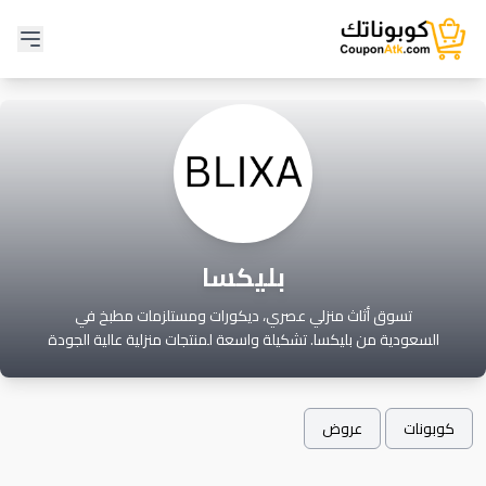
بليكسا
تسوق أثاث منزلي عصري، ديكورات ومستلزمات مطبخ في
السعودية من بليكسا. تشكيلة واسعة لمنتجات منزلية عالية الجودة
بأسعار مميزة. توصيل سريع لجميع مناطق المملكة. حول منزلك
إلى مساحة أنيقة مع بليكسا.
كوبونات
عروض