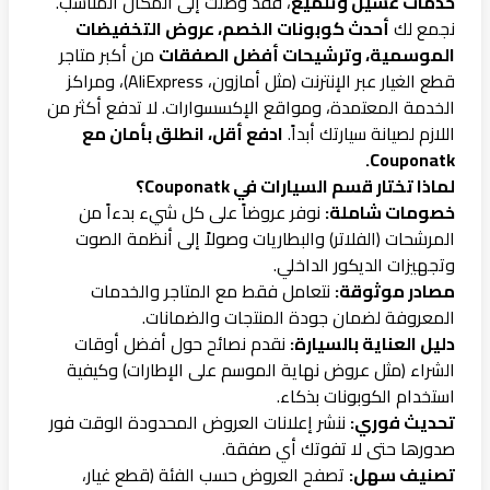
خدمات غسيل وتلميع
، فقد وصلت إلى المكان المناسب.
نجمع لك
أحدث كوبونات الخصم، عروض التخفيضات
الموسمية، وترشيحات أفضل الصفقات
من أكبر متاجر
قطع الغيار عبر الإنترنت (مثل أمازون، AliExpress)، ومراكز
الخدمة المعتمدة، ومواقع الإكسسوارات. لا تدفع أكثر من
اللازم لصيانة سيارتك أبداً.
ادفع أقل، انطلق بأمان مع
Couponatk.
لماذا تختار قسم السيارات في Couponatk؟
خصومات شاملة:
نوفر عروضاً على كل شيء بدءاً من
المرشحات (الفلاتر) والبطاريات وصولاً إلى أنظمة الصوت
وتجهيزات الديكور الداخلي.
مصادر موثوقة:
نتعامل فقط مع المتاجر والخدمات
المعروفة لضمان جودة المنتجات والضمانات.
دليل العناية بالسيارة:
نقدم نصائح حول أفضل أوقات
الشراء (مثل عروض نهاية الموسم على الإطارات) وكيفية
استخدام الكوبونات بذكاء.
تحديث فوري:
ننشر إعلانات العروض المحدودة الوقت فور
صدورها حتى لا تفوتك أي صفقة.
تصنيف سهل:
تصفح العروض حسب الفئة (قطع غيار،