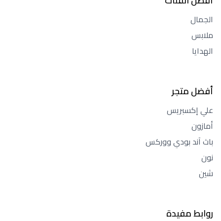
أفضل الفئات
الجمال
ملابس
الهدايا
أفضل متجر
علي إكسبريس
أمازون
باث آند بودي ووركس
نون
شين
روابط مفيدة